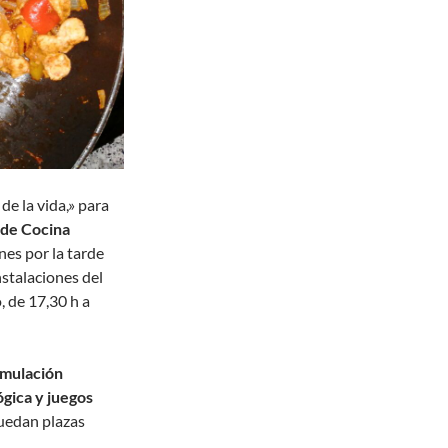
de la vida,» para
 de Cocina
nes por la tarde
nstalaciones del
 de 17,30 h a
imulación
ógica y juegos
quedan plazas