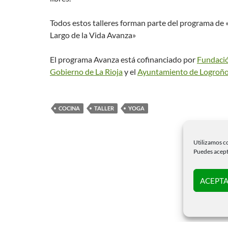
Todos estos talleres forman parte del programa de 
Largo de la Vida Avanza»
El programa Avanza está cofinanciado por
Fundació
Gobierno de La Rioja
y el
Ayuntamiento de Logroñ
COCINA
TALLER
YOGA
Utilizamos co
Puedes acepta
ACEPTA