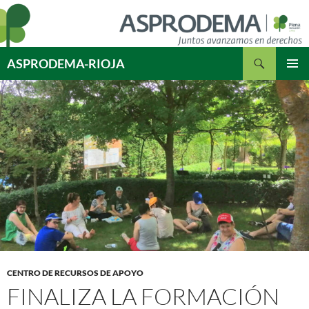
Saltar
al
contenido
Buscar
ASPRODEMA-RIOJA
MENÚ
PRINCI
CENTRO DE RECURSOS DE APOYO
FINALIZA LA FORMACIÓN