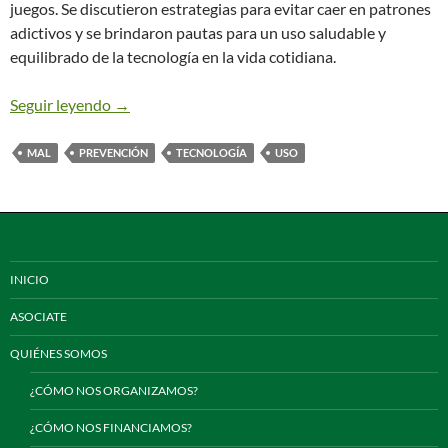
juegos. Se discutieron estrategias para evitar caer en patrones
adictivos y se brindaron pautas para un uso saludable y
equilibrado de la tecnología en la vida cotidiana.
Buen uso de las nuevas tecnologías digitales
Seguir leyendo
→
MAL
PREVENCIÓN
TECNOLOGÍA
USO
INICIO
ASOCIATE
QUIÉNES SOMOS
¿CÓMO NOS ORGANIZAMOS?
¿CÓMO NOS FINANCIAMOS?