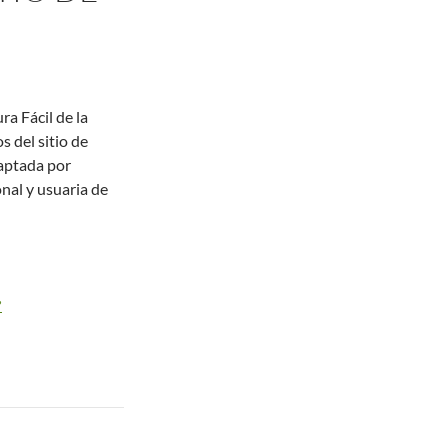
a Fácil de la
 del sitio de
daptada por
nal y usuaria de
”