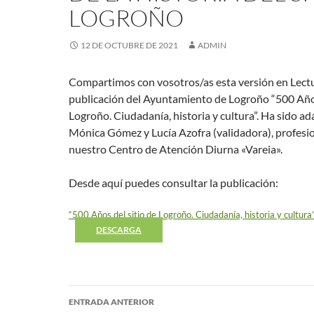
LOGROÑO
12 DE OCTUBRE DE 2021
ADMIN
Compartimos con vosotros/as esta versión en Lectur
publicación del Ayuntamiento de Logroño “500 Años
Logroño. Ciudadanía, historia y cultura”. Ha sido a
Mónica Gómez y Lucía Azofra (validadora), profesio
nuestro Centro de Atención Diurna «Vareia».
Desde aquí puedes consultar la publicación:
“500 Años del sitio de Logroño. Ciudadanía, historia y cultura
DESCARGA
Navegación
ENTRADA ANTERIOR